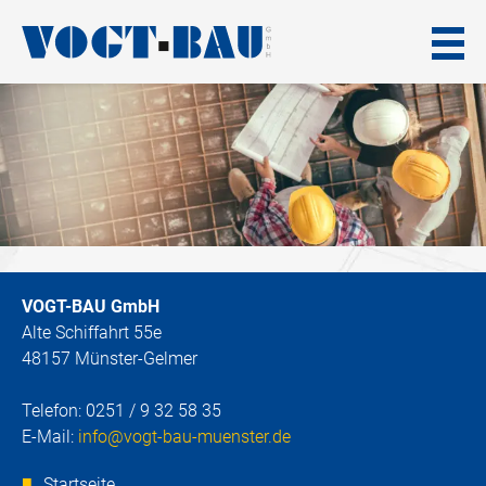
Skip
to
content
VOGT-BAU GmbH
Alte Schiffahrt 55e
48157 Münster-Gelmer
Telefon: 0251 / 9 32 58 35
E-Mail:
info@vogt-bau-muenster.de
Startseite